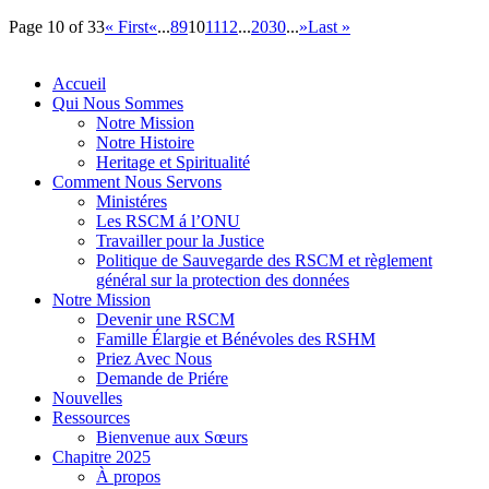
Page 10 of 33
« First
«
...
8
9
10
11
12
...
20
30
...
»
Last »
Accueil
Qui Nous Sommes
Notre Mission
Notre Histoire
Heritage et Spiritualité
Comment Nous Servons
Ministéres
Les RSCM á l’ONU
Travailler pour la Justice
Politique de Sauvegarde des RSCM et règlement
général sur la protection des données
Notre Mission
Devenir une RSCM
Famille Élargie et Bénévoles des RSHM
Priez Avec Nous
Demande de Priére
Nouvelles
Ressources
Bienvenue aux Sœurs
Chapitre 2025
À propos