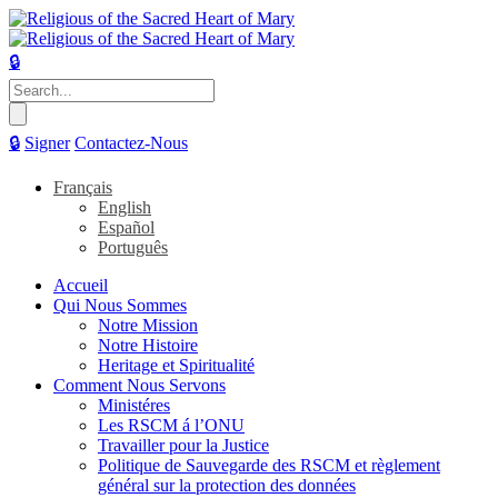
🔒
Search
for:
🔒
Signer
Contactez-Nous
Français
English
Español
Português
Accueil
Qui Nous Sommes
Notre Mission
Notre Histoire
Heritage et Spiritualité
Comment Nous Servons
Ministéres
Les RSCM á l’ONU
Travailler pour la Justice
Politique de Sauvegarde des RSCM et règlement
général sur la protection des données