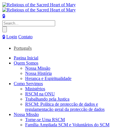
🔒
Pesquisar
por:
🔒
Login
Contato
Português
Pagina Inicial
Quem Somos
Nossa Missão
Nossa História
Herança e Espiritualidade
Como Servimos
Ministérios
RSCM na ONU
Trabalhando pela Justiça
RSCM: Política de protecção de dados e
regulamentação geral da protecção de dados
Nossa Missão
Torne-se Uma RSCM
Família Ampliada SCM e Voluntários do SCM