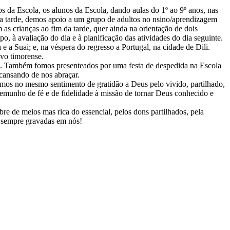
 da Escola, os alunos da Escola, dando aulas do 1º ao 9º anos, nas
a tarde, demos apoio a um grupo de adultos no nsino/aprendizagem
 as crianças ao fim da tarde, quer ainda na orientação de dois
, à avaliação do dia e à planificação das atividades do dia seguinte.
a Suai; e, na véspera do regresso a Portugal, na cidade de Dili.
ovo timorense.
as. Também fomos presenteados por uma festa de despedida na Escola
 cansando de nos abraçar.
amos no mesmo sentimento de gratidão a Deus pelo vivido, partilhado,
temunho de fé e d
e fidelidade à missão de tornar Deus conhecido e
e de meios mas rica do essencial, pelos dons partilhados, pela
a sempre gravadas em nós!