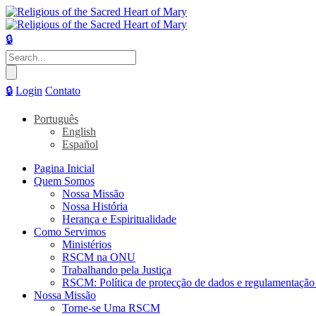
🔒
Pesquisar
por:
🔒
Login
Contato
Português
English
Español
Pagina Inicial
Quem Somos
Nossa Missão
Nossa História
Herança e Espiritualidade
Como Servimos
Ministérios
RSCM na ONU
Trabalhando pela Justiça
RSCM: Política de protecção de dados e regulamentação 
Nossa Missão
Torne-se Uma RSCM