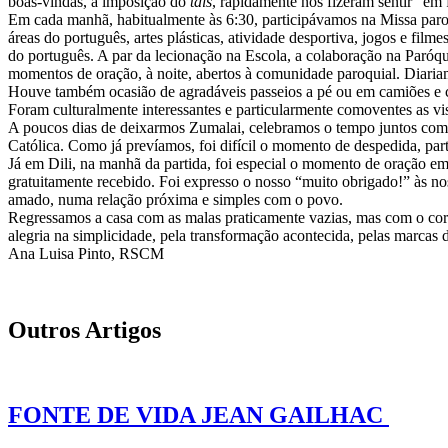
boas-vindas, a imposição do
tais
, rapidamente nos fizeram sentir “em 
Em cada manhã, habitualmente às 6:30, participávamos na Missa paroqu
áreas do português, artes plásticas, atividade desportiva, jogos e fil
do português. A par da lecionação na Escola, a colaboração na Paróqui
momentos de oração, à noite, abertos à comunidade paroquial. Diariame
Houve também ocasião de agradáveis passeios a pé ou em camiões e car
Foram culturalmente interessantes e particularmente comoventes as vi
A poucos dias de deixarmos Zumalai, celebramos o tempo juntos com 
Católica. Como já prevíamos, foi difícil o momento de despedida, par
Já em Dili, na manhã da partida, foi especial o momento de oração em
gratuitamente recebido. Foi expresso o nosso “muito obrigado!” às no
amado, numa relação próxima e simples com o povo.
Regressamos a casa com as malas praticamente vazias, mas com o coraç
alegria na simplicidade, pela transformação acontecida, pelas marca
Ana Luisa Pinto, RSCM
Outros Artigos
FONTE DE VIDA JEAN GAILHAC