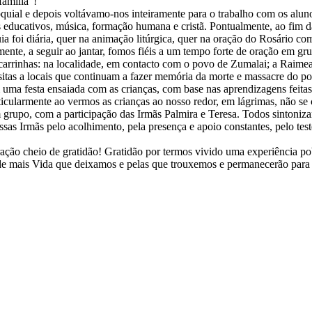
família”!
ial e depois voltávamo-nos inteiramente para o trabalho com os alunos
mes educativos, música, formação humana e cristã.
Pontualmente, ao fim d
a foi diária, quer na animação litúrgica, quer na oração do Rosário com
nte, a seguir ao jantar, fomos fiéis a um tempo forte de oração em grupo
rinhas: na localidade, em contacto com o povo de Zumalai; a Raimea e 
sitas a locais que continuam a fazer memória da morte e massacre do p
uma festa ensaiada com as crianças, com base nas aprendizagens feit
ticularmente ao vermos as crianças ao nosso redor, em lágrimas, não se
 grupo, com a participação das Irmãs Palmira e Teresa. Todos sintoniz
ssas Irmãs pelo acolhimento, pela presença e apoio constantes, pelo tes
ão cheio de gratidão! Gratidão por termos vivido uma experiência pobr
s de mais Vida que deixamos e pelas que trouxemos e permanecerão par