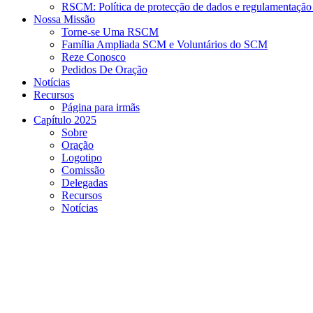
RSCM: Política de protecção de dados e regulamentação 
Nossa Missão
Torne-se Uma RSCM
Família Ampliada SCM e Voluntários do SCM
Reze Conosco
Pedidos De Oração
Notícias
Recursos
Página para irmãs
Capítulo 2025
Sobre
Oração
Logotipo
Comissão
Delegadas
Recursos
Notícias