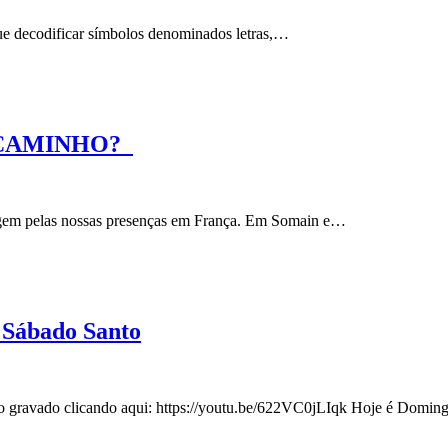
que decodificar símbolos denominados letras,…
O CAMINHO?
sagem pelas nossas presenças em França. Em Somain e…
 Sábado Santo
deo gravado clicando aqui: https://youtu.be/622VC0jLIqk Hoje é Domi