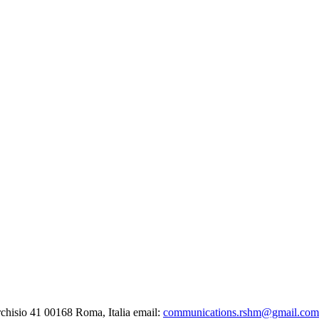
chisio 41
00168 Roma, Italia
email:
communications.rshm@gmail.com