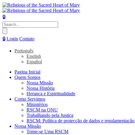
🔒
Pesquisar
por:
🔒
Login
Contato
Português
English
Español
Pagina Inicial
Quem Somos
Nossa Missão
Nossa História
Herança e Espiritualidade
Como Servimos
Ministérios
RSCM na ONU
Trabalhando pela Justiça
RSCM: Política de protecção de dados e regulamentação 
Nossa Missão
Torne-se Uma RSCM