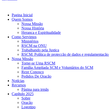
Pagina Inicial
Quem Somos
Nossa Missão
Nossa História
Herança e Espiritualidade
Como Servimos
Ministérios
RSCM na ONU
Trabalhando pela Justiça
RSCM: Política de protecção de dados e regulamentação 
Nossa Missão
Torne-se Uma RSCM
Família Ampliada SCM e Voluntários do SCM
Reze Conosco
Pedidos De Oração
Notícias
Recursos
Página para irmãs
Capítulo 2025
Sobre
Oração
Logotipo