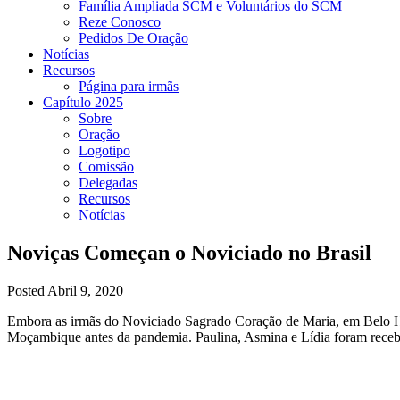
Família Ampliada SCM e Voluntários do SCM
Reze Conosco
Pedidos De Oração
Notícias
Recursos
Página para irmãs
Capítulo 2025
Sobre
Oração
Logotipo
Comissão
Delegadas
Recursos
Notícias
Noviças Começan o Noviciado no Brasil
Posted Abril 9, 2020
Embora as irmãs do Noviciado Sagrado Coração de Maria, em Belo Hor
Moçambique antes da pandemia. Paulina, Asmina e Lídia foram receb