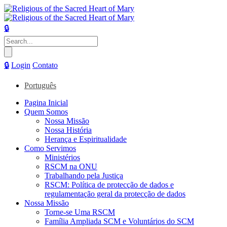
🔒
Pesquisar
por:
🔒
Login
Contato
Português
Pagina Inicial
Quem Somos
Nossa Missão
Nossa História
Herança e Espiritualidade
Como Servimos
Ministérios
RSCM na ONU
Trabalhando pela Justiça
RSCM: Política de protecção de dados e
regulamentação geral da protecção de dados
Nossa Missão
Torne-se Uma RSCM
Família Ampliada SCM e Voluntários do SCM