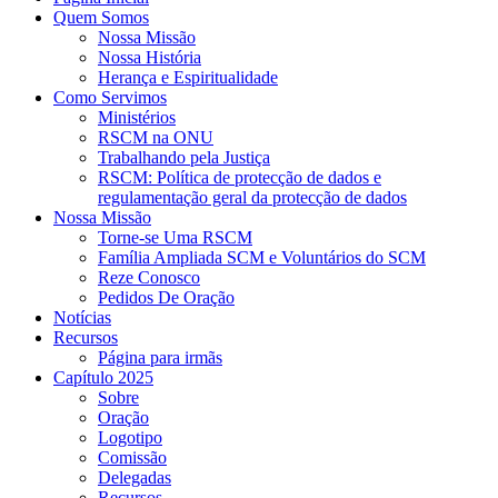
Quem Somos
Nossa Missão
Nossa História
Herança e Espiritualidade
Como Servimos
Ministérios
RSCM na ONU
Trabalhando pela Justiça
RSCM: Política de protecção de dados e
regulamentação geral da protecção de dados
Nossa Missão
Torne-se Uma RSCM
Família Ampliada SCM e Voluntários do SCM
Reze Conosco
Pedidos De Oração
Notícias
Recursos
Página para irmãs
Capítulo 2025
Sobre
Oração
Logotipo
Comissão
Delegadas
Recursos