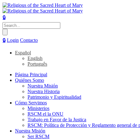
🔒
Buscar:
🔒
Login
Contacto
Español
English
Português
Página Principal
Quiénes Somo
Nuestra Misión
Nuestra Historia
Patrimonio y Espiritualidad
Cómo Servimos
Ministerios
RSCM el la ONU
Trabajo en Favor de la Justica
RSCM: Política de Protección y Reglamento general de p
Nuestra Misión
Ser RSCM