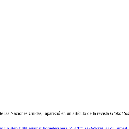
las Naciones Unidas, apareció en un artículo de la revista
Global Sis
urges-un-step-fight-against-homelessness-55870#.XGWPkvCs3ZU.gmail