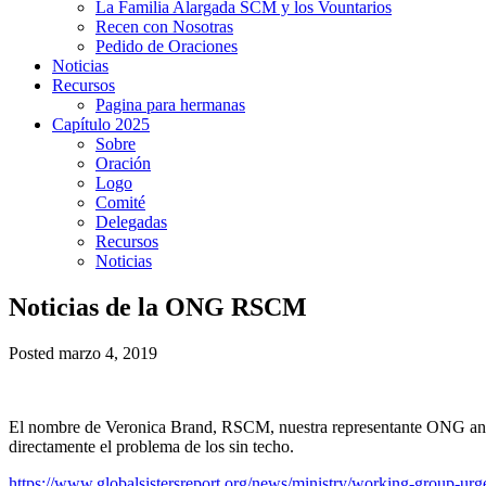
La Familia Alargada SCM y los Vountarios
Recen con Nosotras
Pedido de Oraciones
Noticias
Recursos
Pagina para hermanas
Capítulo 2025
Sobre
Oración
Logo
Comité
Delegadas
Recursos
Noticias
Noticias de la ONG RSCM
Posted marzo 4, 2019
El nombre de Veronica Brand, RSCM, nuestra representante ONG ante 
directamente el problema de los sin techo.
https://www.globalsistersreport.org/news/ministry/working-group-