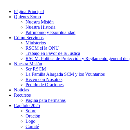
Página Principal
Quiénes Somo
Nuestra Misión
Nuestra Historia
Patrimonio y Espiritualidad
Cómo Servimos
Ministerios
RSCM el la ONU
Trabajo en Favor de la Justica
RSCM: Política de Protección y Reglamento general de p
Nuestra Misión
Ser RSCM
La Familia Alargada SCM y los Vountarios
Recen con Nosotras
Pedido de Oraciones
Noticias
Recursos
Pagina para hermanas
Capítulo 2025
Sobre
Oración
Logo
Comité