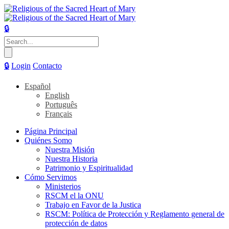
🔒
Buscar:
🔒
Login
Contacto
Español
English
Português
Français
Página Principal
Quiénes Somo
Nuestra Misión
Nuestra Historia
Patrimonio y Espiritualidad
Cómo Servimos
Ministerios
RSCM el la ONU
Trabajo en Favor de la Justica
RSCM: Política de Protección y Reglamento general de
protección de datos