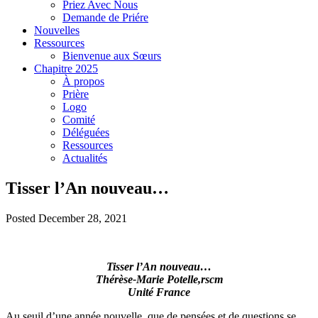
Priez Avec Nous
Demande de Priére
Nouvelles
Ressources
Bienvenue aux Sœurs
Chapitre 2025
À propos
Prière
Logo
Comité
Déléguées
Ressources
Actualités
Tisser l’An nouveau…
Posted December 28, 2021
Tisser l’An nouveau…
Thérèse-Marie Potelle,rscm
Unité France
Au seuil d’une année nouvelle, que de pensées et de questions se