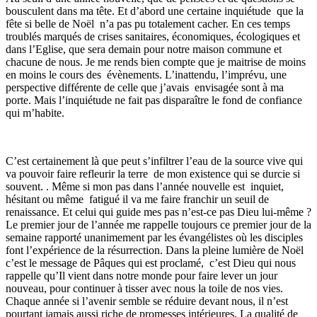
bousculent dans ma tête. Et d’abord une certaine inquiétude que la
fête si belle de Noël n’a pas pu totalement cacher. En ces temps
troublés marqués de crises sanitaires, économiques, écologiques et
dans l’Eglise, que sera demain pour notre maison commune et
chacune de nous. Je me rends bien compte que je maitrise de moins
en moins le cours des évènements. L’inattendu, l’imprévu, une
perspective différente de celle que j’avais envisagée sont à ma
porte. Mais l’inquiétude ne fait pas disparaître le fond de confiance
qui m’habite.
C’est certainement là que peut s’infiltrer l’eau de la source vive qui
va pouvoir faire refleurir la terre de mon existence qui se durcie si
souvent. . Même si mon pas dans l’année nouvelle est inquiet,
hésitant ou même fatigué il va me faire franchir un seuil de
renaissance. Et celui qui guide mes pas n’est-ce pas Dieu lui-même ?
Le premier jour de l’année me rappelle toujours ce premier jour de la
semaine rapporté unanimement par les évangélistes où les disciples
font l’expérience de la résurrection. Dans la pleine lumière de Noël
c’est le message de Pâques qui est proclamé, c’est Dieu qui nous
rappelle qu’Il vient dans notre monde pour faire lever un jour
nouveau, pour continuer à tisser avec nous la toile de nos vies.
Chaque année si l’avenir semble se réduire devant nous, il n’est
pourtant jamais aussi riche de promesses intérieures. La qualité de