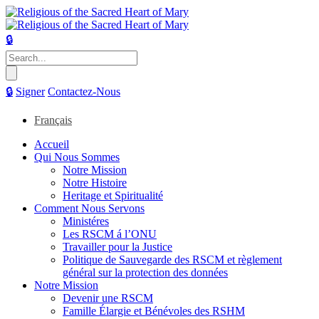
🔒
Search
for:
🔒
Signer
Contactez-Nous
Français
Accueil
Qui Nous Sommes
Notre Mission
Notre Histoire
Heritage et Spiritualité
Comment Nous Servons
Ministéres
Les RSCM á l’ONU
Travailler pour la Justice
Politique de Sauvegarde des RSCM et règlement
général sur la protection des données
Notre Mission
Devenir une RSCM
Famille Élargie et Bénévoles des RSHM