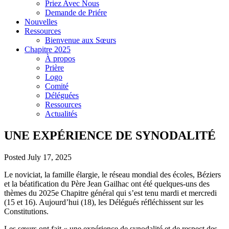
Priez Avec Nous
Demande de Priére
Nouvelles
Ressources
Bienvenue aux Sœurs
Chapitre 2025
À propos
Prière
Logo
Comité
Déléguées
Ressources
Actualités
UNE EXPÉRIENCE DE SYNODALITÉ
Posted July 17, 2025
Le noviciat, la famille élargie, le réseau mondial des écoles, Béziers
et la béatification du Père Jean Gailhac ont été quelques-uns des
thèmes du 2025e Chapitre général qui s’est tenu mardi et mercredi
(15 et 16). Aujourd’hui (18), les Délégués réfléchissent sur les
Constitutions.
Les sœurs ont fait « une expérience de synodalité et de respect des