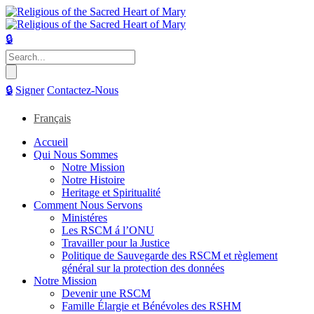
🔒
Search
for:
🔒
Signer
Contactez-Nous
Français
Accueil
Qui Nous Sommes
Notre Mission
Notre Histoire
Heritage et Spiritualité
Comment Nous Servons
Ministéres
Les RSCM á l’ONU
Travailler pour la Justice
Politique de Sauvegarde des RSCM et règlement
général sur la protection des données
Notre Mission
Devenir une RSCM
Famille Élargie et Bénévoles des RSHM